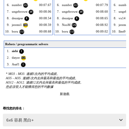
6.
numbrr
00:07.67
6.
numbrr
00:07.79
6.
numbrr
322
322
7.
ungebrowst
00:08.06
7.
ungebrowst
00:08.60
7.
ungebr
48
48
8.
deusipse
00:08.54
8.
deusipse
00:08.65
8.
vx14
8
8
1
9.
jeremi1
00:08.59
9.
NooM
00:08.92
9.
jeremi1
200
326
10.
boru
00:08.68
10.
boru
00:09.02
10.
llmt9
132
132
1
Robots / programmatic solvers
1.
siebi
1
2.
tlstyer
151
3.
Asaf1
1
* MO3 - MO3. 連續3次内的平均成績。
AO5 - AO5. 連續5次内去掉最高和最低的平均成績。
AO12 - AO12. 連續12次内去掉最高和最低的平均成績。
您必須登入才能獲得您的平均數據
新遊戲
尋找您的排名：