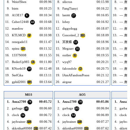
8.
WeiofShen
00:09.96
8.
silicron
00:15.98
8.
--- 無 -
9.
bints
00:10.25
9.
FangTianyi
00:16.22
9.
--- 無 -
10.
A13E17
00:10.34
10.
lanittt
00:16.85
10.
--- 無 -
6
27
11.
Cuber12448
00:10.68
11.
lobey
00:16.92
11.
--- 無 -
44
12.
maedow
00:10.91
12.
diggydogg
00:18.07
12.
--- 無 -
13.
KTLMCD
00:10.98
13.
Conceited_2
00:18.09
13.
--- 無 -
27
211
14.
renegade11
00:11.47
14.
冥夜蝶
00:18.96
14.
--- 無 -
12
15.
epinu
00:11.52
15.
Megzarr
00:19.18
15.
--- 無 -
134
31
16.
1337N008
00:11.55
16.
outlier
00:19.55
16.
--- 無 -
19
17.
BoilerUp985
00:11.80
17.
wyq97
00:20.21
17.
--- 無 -
82
18.
KNorth19
00:12.48
18.
falcondole
00:20.75
18.
--- 無 -
19
46
19.
StefCika
00:13.11
19.
IAmAFandomPrson
00:21.12
19.
--- 無 -
20.
gphil2001
00:13.64
20.
airgear
00:21.27
20.
--- 無 -
154
MO3
AO5
1.
Anza2700
00:05.72
1.
Anza2700
00:05.86
1.
Anza2
70
70
2.
garbage
00:06.60
2.
garbage
00:06.84
2.
garbag
245
245
3.
clock
00:06.72
3.
clock
00:06.89
3.
clock
14
14
4.
jaybrainer
00:06.76
4.
jaybrainer
00:07.27
4.
jaybrai
275
275
5.
skkrtthat#0988
00:07.42
5.
skkrtthat#0988
00:07.62
5.
skkrtth
123
123