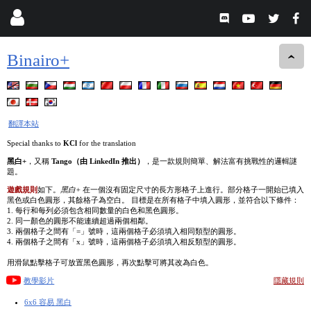
Binairo+
翻譯本站
Special thanks to
KCl
for the translation
黑白+
，又稱
Tango（由 LinkedIn 推出）
，是一款規則簡單、解法富有挑戰性的邏輯謎
題。
遊戲規則
如下。
黑白+
在一個沒有固定尺寸的長方形格子上進行。部分格子一開始已填入
黑色或白色圓形，其餘格子為空白。 目標是在所有格子中填入圓形，並符合以下條件：
1. 每行和每列必須包含相同數量的白色和黑色圓形。
2. 同一顏色的圓形不能連續超過兩個相鄰。
3. 兩個格子之間有「=」號時，這兩個格子必須填入相同類型的圓形。
4. 兩個格子之間有「x」號時，這兩個格子必須填入相反類型的圓形。
用滑鼠點擊格子可放置黑色圓形，再次點擊可將其改為白色。
教學影片
隱藏規則
6x6 容易 黑白