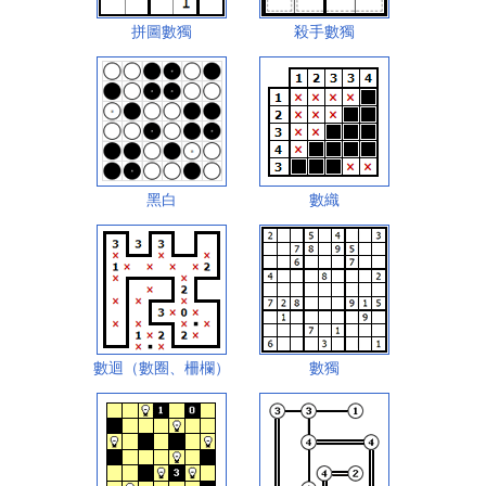
拼圖數獨
殺手數獨
黑白
數織
數迴（數圈、柵欄）
數獨