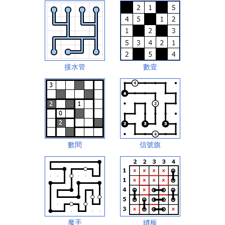
接水管
數壹
數間
信號旗
魔手
縫板