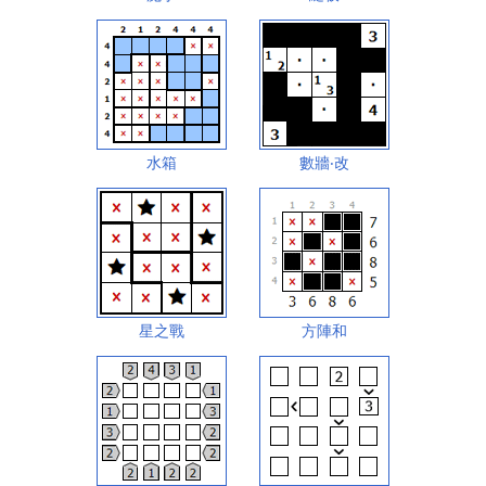
水箱
數牆‧改
星之戰
方陣和