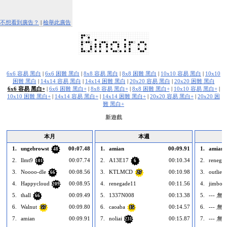
不想看到廣告？
|
檢舉此廣告
6x6 容易 黑白
|
6x6 困難 黑白
|
8x8 容易 黑白
|
8x8 困難 黑白
|
10x10 容易 黑白
|
10x10
困難 黑白
|
14x14 容易 黑白
|
14x14 困難 黑白
|
20x20 容易 黑白
|
20x20 困難 黑白
6x6 容易 黑白+
|
6x6 困難 黑白+
|
8x8 容易 黑白+
|
8x8 困難 黑白+
|
10x10 容易 黑白+
|
10x10 困難 黑白+
|
14x14 容易 黑白+
|
14x14 困難 黑白+
|
20x20 容易 黑白+
|
20x20 困
難 黑白+
新遊戲
本月
本週
1.
ungebrowst
00:07.48
1.
amian
00:09.91
1.
amian
48
2.
llmt9
00:07.74
2.
A13E17
00:10.34
2.
renega
101
6
3.
Noooo-dle
00:08.56
3.
KTLMCD
00:10.98
3.
outlier
66
27
4.
Happycloud
00:08.95
4.
renegade11
00:11.56
4.
jimbo5
209
5.
thall
00:09.49
5.
1337N008
00:13.38
5.
--- 無 -
66
6.
Walnut
00:09.80
6.
caoaba
00:14.57
6.
--- 無 -
57
15
7.
amian
00:09.91
7.
noliai
00:15.87
7.
--- 無 -
231