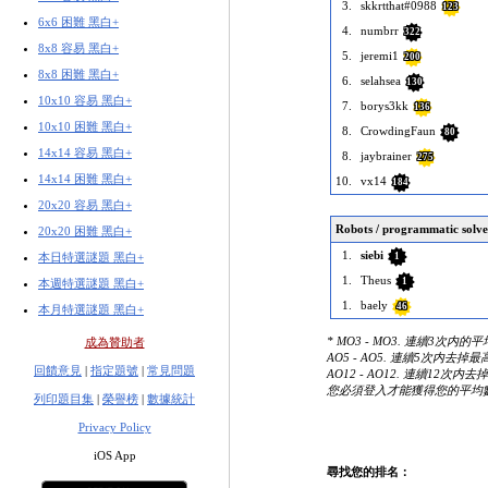
3.
skkrtthat#0988
123
6x6 困難 黑白+
4.
numbrr
322
8x8 容易 黑白+
5.
jeremi1
200
8x8 困難 黑白+
6.
selahsea
130
10x10 容易 黑白+
7.
borys3kk
136
10x10 困難 黑白+
8.
CrowdingFaun
80
14x14 容易 黑白+
8.
jaybrainer
275
14x14 困難 黑白+
10.
vx14
184
20x20 容易 黑白+
Robots / programmatic solve
20x20 困難 黑白+
1.
siebi
本日特選謎題 黑白+
1
1.
Theus
1
本週特選謎題 黑白+
1.
baely
46
本月特選謎題 黑白+
* MO3 - MO3. 連續3次内
成為贊助者
AO5 - AO5. 連續5次内去
回饋意見
|
指定題號
|
常見問題
AO12 - AO12. 連續12
您必須登入才能獲得您的平均
列印題目集
|
榮譽榜
|
數據統計
Privacy Policy
iOS App
尋找您的排名：