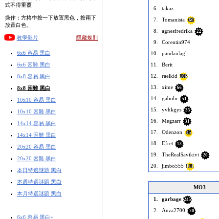
式不得重覆
6.
takaz
操作：方格中按一下放置黑色，按兩下
7.
Tomanista
66
放置白色。
8.
agnesfredrika
22
教學影片
隱藏規則
9.
Corentin974
6x6 容易 黑白
10.
pandanlagl
6x6 困難 黑白
11.
Berit
12.
raelkid
8x8 容易 黑白
106
13.
xime
8x8 困難 黑白
66
14.
gabobr
51
10x10 容易 黑白
15.
yvhkgys
35
10x10 困難 黑白
16.
Megzarr
31
14x14 容易 黑白
17.
Odenzon
45
14x14 困難 黑白
18.
Efret
13
20x20 容易 黑白
19.
TheRealSavikivi
20
20x20 困難 黑白
20.
jimbo555
111
本日特選謎題 黑白
本週特選謎題 黑白
MO3
本月特選謎題 黑白
1.
garbage
245
2.
Anza2700
70
6x6 容易 黑白+