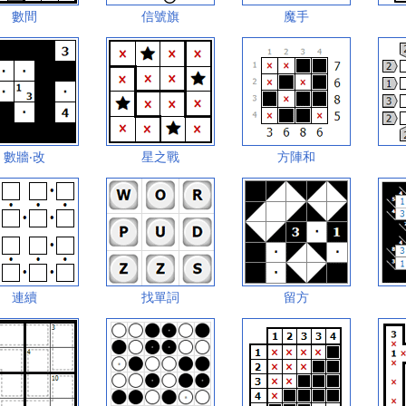
數間
信號旗
魔手
數牆‧改
星之戰
方陣和
連續
找單詞
留方