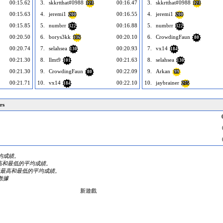
00:15.62
3.
skkrtthat#0988
00:16.47
3.
skkrtthat#0988
123
123
00:15.63
4.
jeremi1
00:16.55
4.
jeremi1
200
200
00:15.85
5.
numbrr
00:16.88
5.
numbrr
322
322
00:20.50
6.
borys3kk
00:20.10
6.
CrowdingFaun
136
80
00:20.74
7.
selahsea
00:20.93
7.
vx14
130
184
00:21.30
8.
llmt9
00:21.63
8.
selahsea
101
130
00:21.30
9.
CrowdingFaun
00:22.09
9.
Arkan
80
99
00:21.71
10.
vx14
00:22.10
10.
jaybrainer
184
275
rs
的平均成績。
掉最高和最低的平均成績。
次内去掉最高和最低的平均成績。
數據
新遊戲