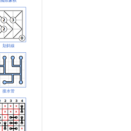
國際象棋
划斜線
接水管