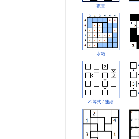
數壹
水箱
不等式 / 連續