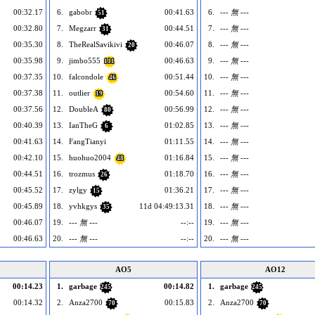
00:32.17
6.
gabobr
00:41.63
6.
--- 無 ---
51
00:32.80
7.
Megzarr
00:44.51
7.
--- 無 ---
31
00:35.30
8.
TheRealSavikivi
00:46.07
8.
--- 無 ---
20
00:35.98
9.
jimbo555
00:46.63
9.
--- 無 ---
111
00:37.35
10.
falcondole
00:51.44
10.
--- 無 ---
46
00:37.38
11.
outlier
00:54.60
11.
--- 無 ---
19
00:37.56
12.
DoubleA
00:56.99
12.
--- 無 ---
80
00:40.39
13.
IanTheG
01:02.85
13.
--- 無 ---
6
00:41.63
14.
FangTianyi
01:11.55
14.
--- 無 ---
00:42.10
15.
huohuo2004
01:16.84
15.
--- 無 ---
48
00:44.51
16.
trozmus
01:18.70
16.
--- 無 ---
26
00:45.52
17.
zylgy
01:36.21
17.
--- 無 ---
15
00:45.89
18.
yvhkgys
11d 04:49:13.31
18.
--- 無 ---
35
00:46.07
19.
--- 無 ---
--:--
19.
--- 無 ---
00:46.63
20.
--- 無 ---
--:--
20.
--- 無 ---
AO5
AO12
00:14.23
1.
garbage
00:14.82
1.
garbage
245
245
00:14.32
2.
Anza2700
00:15.83
2.
Anza2700
70
70