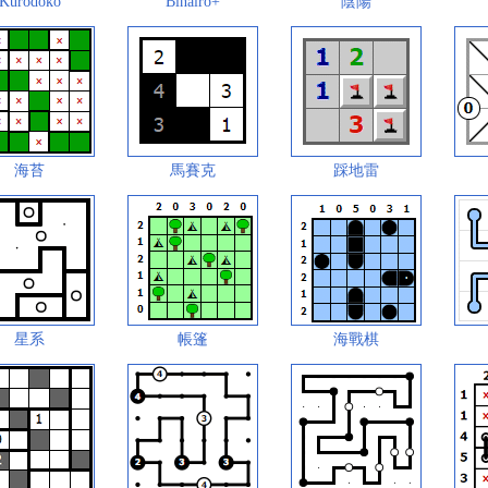
Kurodoko
Binairo+
陰陽
海苔
馬賽克
踩地雷
星系
帳篷
海戰棋