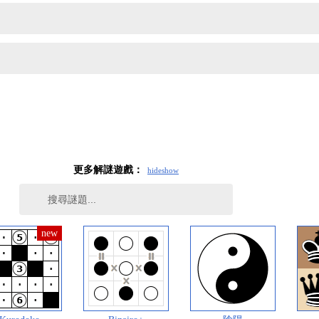
更多解謎遊戲：
hide
show