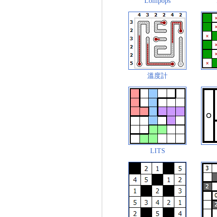
Lollipops
溫度計
LITS