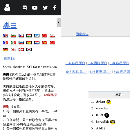
黑白
固定廣告
翻譯本站
6x6 容易 黑白
|
6x6 困難 黑白
|
8x8 容易 黑白
Special thanks to
KCl
for the translation
6x6 容易 黑白+
|
6x6 困難 黑白+
|
8x8 容易 
黑白
(或稱
二元
) 是一個規則簡單但富
挑戰性的邏輯解迷遊戲。
黑白的遊戲版面是任何大小的長方形。
每個方格中只有兩個可能性：黑或白
本月
(或根據設定，可改為1跟0)。
遊戲目標
為決定每一格的黑白。
1.
Arkan
99
規則
很簡單。
2.
wisteriaa
1. 每一個橫列和直欄需有一半黑、一半
3.
llmt9
白
101
2. 任何時間，同一種顏色每次不得相連
4.
borys3kk
136
超過兩個(不得有連續三個黑/白)
5.
Albi62
3. 每一個橫列和直欄的整體黑白排列方