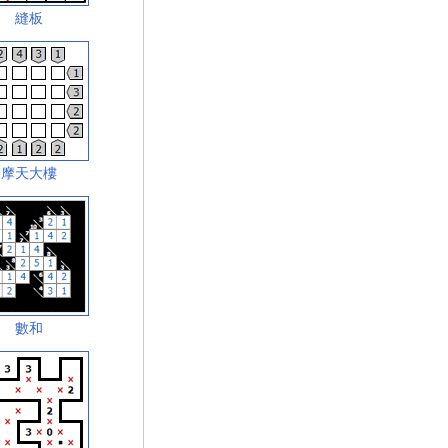
縫板
摩天大樓
數和